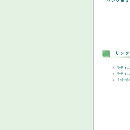
リンク集３
リンク
ラティ
ラティ
主婦の