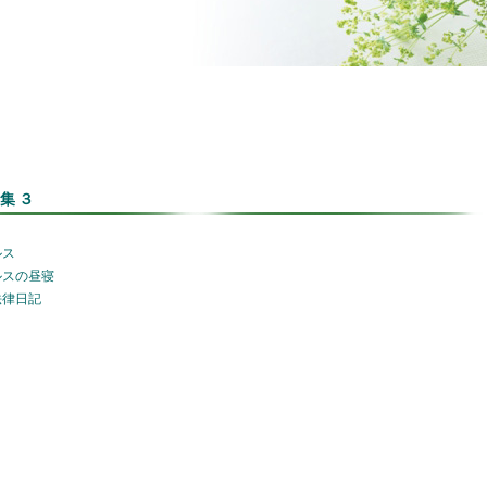
集３
ルス
ルスの昼寝
法律日記