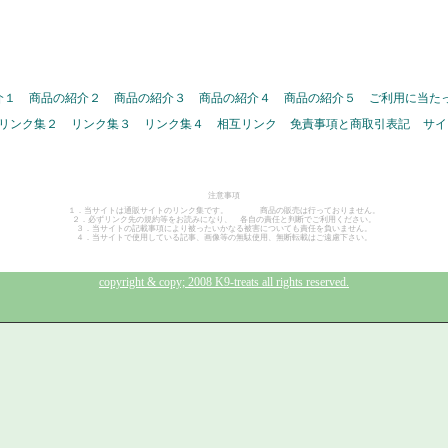
介１
商品の紹介２
商品の紹介３
商品の紹介４
商品の紹介５
ご利用に当た
リンク集２
リンク集３
リンク集４
相互リンク
免責事項と商取引表記
サイ
注意事項
１．当サイトは通販サイトのリンク集です。 商品の販売は行っておりません。
２．必ずリンク先の規約等をお読みになり、 各自の責任と判断でご利用ください。
３．当サイトの記載事項により被ったいかなる被害についても責任を負いません。
４．当サイトで使用している記事、画像等の無駄使用、無断転載はご遠慮下さい。
copyright & copy; 2008 K9-treats all rights reserved.