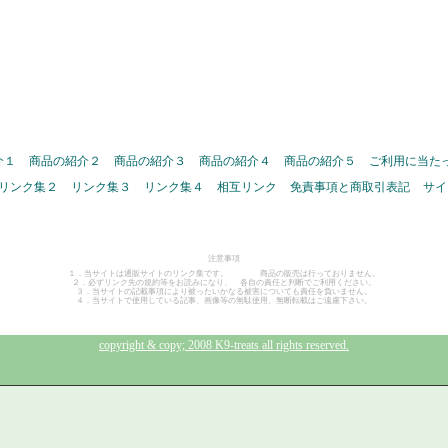
介１
商品の紹介２
商品の紹介３
商品の紹介４
商品の紹介５
ご利用に当た
リンク集２
リンク集３
リンク集４
相互リンク
免責事項と商取引表記
サイ
注意事項
１．当サイトは通販サイトのリンク集です。 商品の販売は行っておりません。
２．必ずリンク先の規約等をお読みになり、 各自の責任と判断でご利用ください。
３．当サイトの記載事項により被ったいかなる被害についても責任を負いません。
４．当サイトで使用している記事、画像等の無駄使用、無断転載はご遠慮下さい。
copyright & copy; 2008 K9-treats all rights reserved.